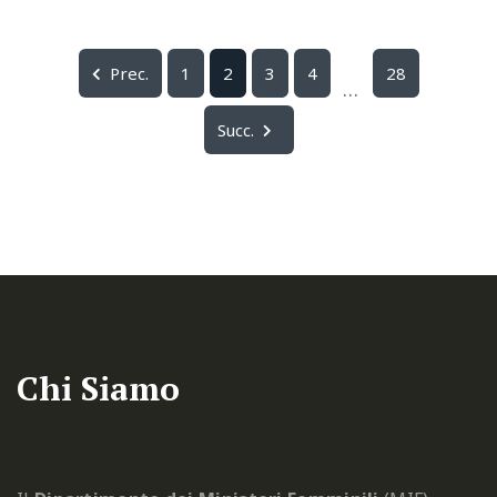
Prec.
1
2
3
4
28
...
Succ.
Chi Siamo