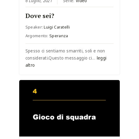
6 Luglio, 2021
Serie:
Video
Dove sei?
Speaker:
Luigi Caratelli
Argomento:
Speranza
Spesso ci sentiamo smarriti, soli e non
considerati.Questo messaggio ci…
leggi
altro