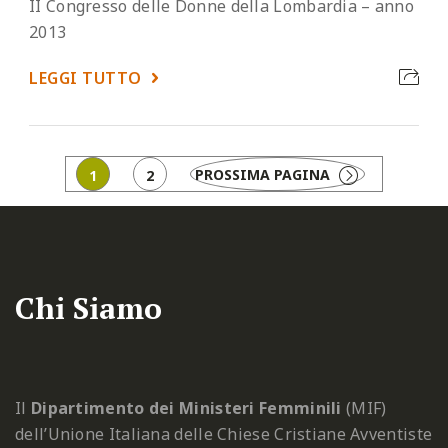
II Congresso delle Donne della Lombardia – anno
2013
LEGGI TUTTO
Page
Page
PROSSIMA PAGINA
1
2
Chi Siamo
Il
Dipartimento dei Ministeri Femminili
(MIF)
dell’Unione Italiana delle Chiese Cristiane Avventiste