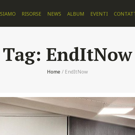
 SIAMO
RISORSE
NEWS
ALBUM
EVENTI
CONTAT
Tag:
EndItNow
Home
/
EndItNow