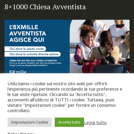
8×1000 Chiesa Avventista
Utilizziamo i cookie sul nostro sito web per offrirti
l'esperienza più pertinente ricordando le tue preferenze e
le tue visite ripetute. Cliccando su "Accetta tutto",
acconsenti all'utilizzo di TUTTI i cookie. Tuttavia, puoi
visitare "Impostazioni cookie" per fornire un consenso
controllato.
Leggi tutto
Impostazioni Cookie
Accetta tutto
Copyright © 2026
Unione Italiana Chiese Cristiane
Avventiste del Settimo Giorno
. Tutti i diritti riservati.