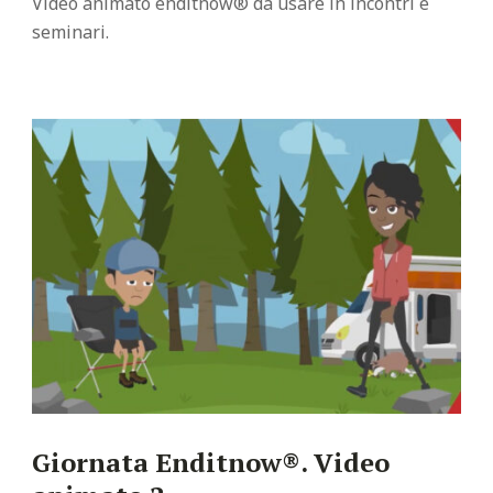
Video animato enditnow® da usare in incontri e
seminari.
Giornata Enditnow®. Video