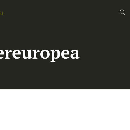
TI
tereuropea