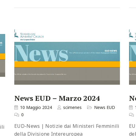
News EUD – Marzo 2024
N
10 Maggio 2024
scimenes
News EUD
D
0
EUD-News | Notizie dai Ministeri Femminili
EU
li
della Divisione Intereuropea
de