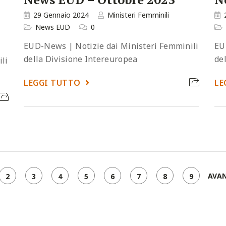
29 Gennaio 2024
Ministeri Femminili
News EUD
0
EUD-News | Notizie dai Ministeri Femminili
EU
della Divisione Intereuropea
de
li
LEGGI TUTTO
LE
AVA
2
3
4
5
6
7
8
9