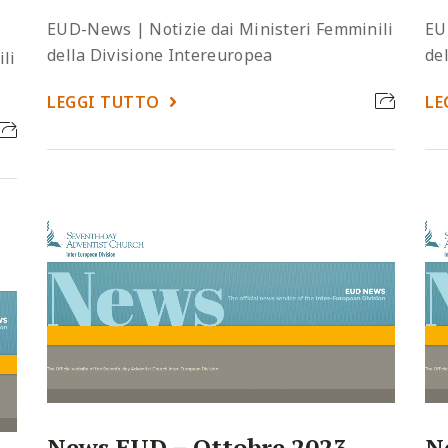
EUD-News | Notizie dai Ministeri Femminili
EU
della Divisione Intereuropea
de
li
LEGGI TUTTO
LE
News EUD – Ottobre 2023
N