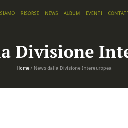
 SIAMO
RISORSE
NEWS
ALBUM
EVENTI
CONTAT
a Divisione In
Home
/
News dalla Divisione Intereuropea