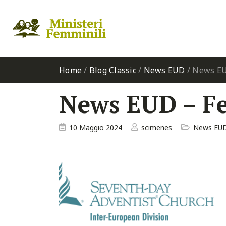
Home
/
Blog Classic
/
News EUD
/
News EU
News EUD – Fe
10 Maggio 2024
scimenes
News EU