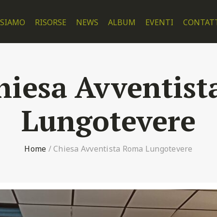
 SIAMO
RISORSE
NEWS
ALBUM
EVENTI
CONTAT
hiesa Avventis
Lungotevere
Home
/
Chiesa Avventista Roma Lungotevere