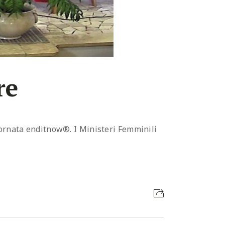
re
iornata enditnow®. I Ministeri Femminili