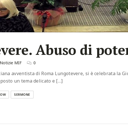
ere. Abuso di pote
Notizie MIF
0
tiana avventista di Roma Lungotevere, si è celebrata la G
posto un tema delicato e […]
NOW
SERMONE