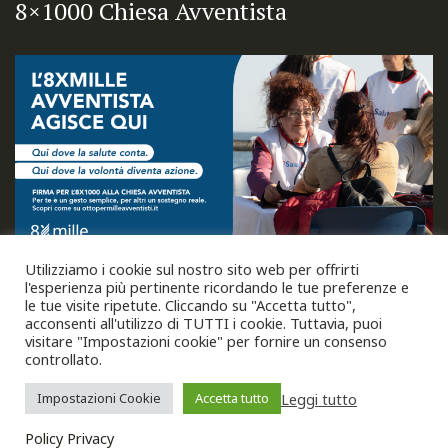
8×1000 Chiesa Avventista
Utilizziamo i cookie sul nostro sito web per offrirti
l'esperienza più pertinente ricordando le tue preferenze e
le tue visite ripetute. Cliccando su "Accetta tutto",
acconsenti all'utilizzo di TUTTI i cookie. Tuttavia, puoi
visitare "Impostazioni cookie" per fornire un consenso
controllato.
Leggi tutto
Impostazioni Cookie
Accetta tutto
Copyright © 2026
Unione Italiana Chiese Cristiane
Avventiste del Settimo Giorno
. Tutti i diritti riservati.
Policy Privacy