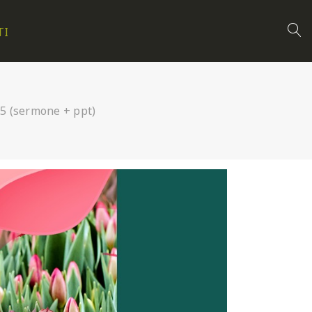
TI
25 (sermone + ppt)