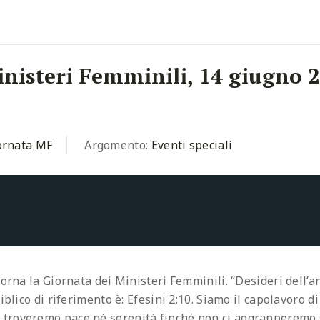
inisteri Femminili, 14 giugno 
ornata MF
Argomento:
Eventi speciali
orna la Giornata dei Ministeri Femminili. “Desideri dell’an
iblico di riferimento è: Efesini 2:10. Siamo il capolavoro d
troveremo pace né serenità finché non ci aggrapperemo 