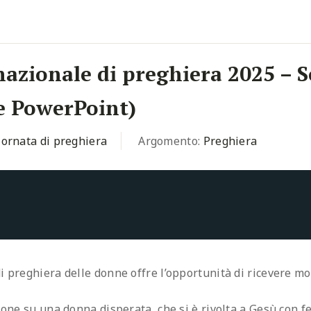
nazionale di preghiera 2025 – 
e PowerPoint)
iornata di preghiera
Argomento:
Preghiera
i preghiera delle donne offre l’opportunità di ricevere m
zione su una donna disperata, che si è rivolta a Gesù con 