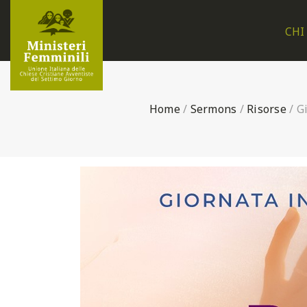
CHI
Home
/
Sermons
/
Risorse
/
G