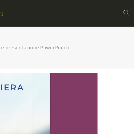
TI
o e presentazione PowerPoint)