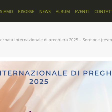
 SIAMO
RISORSE
NEWS
ALBUM
EVENTI
CONTAT
iornata internazionale di preghiera 2025 – Sermone (test