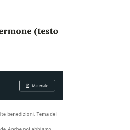
Sermone (testo
Materiale
olte benedizioni. Tema del
fede. Anche noi abbiamo