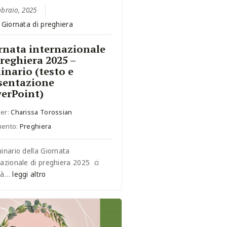
bbraio, 2025
:
Giornata di preghiera
rnata internazionale
preghiera 2025 –
inario (testo e
sentazione
erPoint)
er:
Charissa Torossian
mento:
Preghiera
minario della Giornata
nazionale di preghiera 2025 ci
erà…
leggi altro