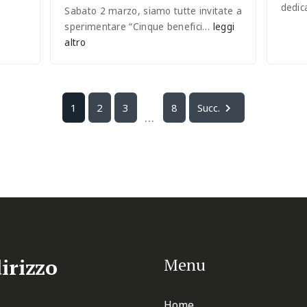
dedic
Sabato 2 marzo, siamo tutte invitate a
sperimentare “Cinque benefici…
leggi
altro
1
2
3
8
Succ.
...
irizzo
Menu
Home