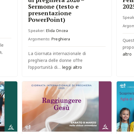
Sermone (testo e
202
presentazione
Speak
PowerPoint)
Argo
Speaker:
Elida Oncea
Argomento:
Preghiera
Quest
le
propo
a,
La Giornata internazionale di
altro
preghiera delle donne offre
l’opportunità di…
leggi altro