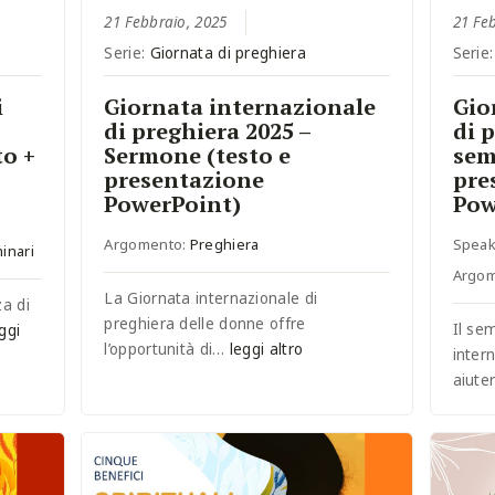
21 Febbraio, 2025
21 Fe
Serie:
Giornata di preghiera
Serie
i
Giornata internazionale
Gio
di preghiera 2025 –
di 
to +
Sermone (testo e
sem
presentazione
pre
PowerPoint)
Pow
Argomento:
Preghiera
Speak
inari
Argo
La Giornata internazionale di
a di
preghiera delle donne offre
Il se
ggi
l’opportunità di…
leggi altro
inter
aiut