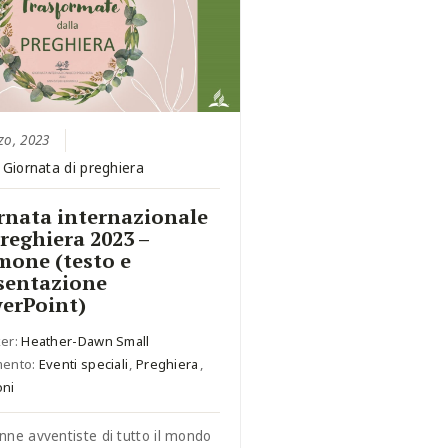
zo, 2023
:
Giornata di preghiera
rnata internazionale
preghiera 2023 –
mone (testo e
sentazione
erPoint)
er:
Heather-Dawn Small
mento:
Eventi speciali
,
Preghiera
,
ni
nne avventiste di tutto il mondo