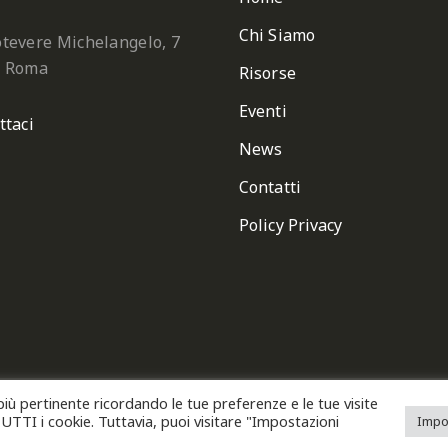
Chi Siamo
tevere Michelangelo, 7
2 Roma
Risorse
Eventi
ttaci
News
Contatti
Policy Privacy
 più pertinente ricordando le tue preferenze e le tue visite
one Italiana Chiese Cristiane Avventiste del Settimo Giorno
 TUTTI i cookie. Tuttavia, puoi visitare "Impostazioni
Impo