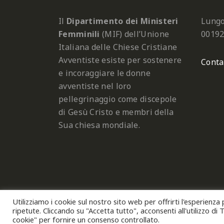
Il
Dipartimento dei Ministeri
Lungo
Femminili
(MIF) dell’Unione
0019
Italiana delle Chiese Cristiane
Avventiste esiste per sostenere
Conta
e incoraggiare le donne
avventiste nel loro
pellegrinaggio come discepole
di Gesù Cristo e membri della
Sua chiesa mondiale.
Utilizziamo i cookie sul nostro sito web per offrirti l'esperienza
Copyright © 2026
Uni
ripetute. Cliccando su "Accetta tutto", acconsenti all'utilizzo di
cookie" per fornire un consenso controllato.