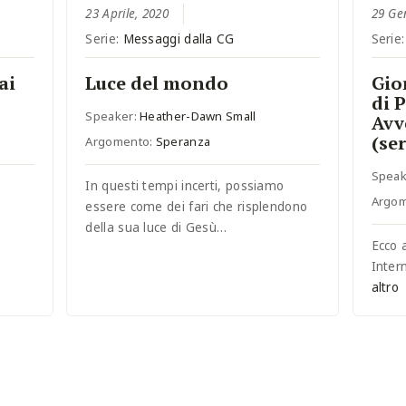
23 Aprile, 2020
29 Ge
Serie:
Messaggi dalla CG
Serie
ai
Luce del mondo
Gio
di 
Speaker:
Heather-Dawn Small
Avv
(se
Argomento:
Speranza
Speak
In questi tempi incerti, possiamo
Argo
essere come dei fari che risplendono
della sua luce di Gesù…
Ecco 
Inter
altro