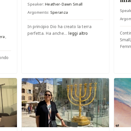
Speaker:
Heather-Dawn Small
Speak
Argomento:
Speranza
Argo
In principio Dio ha creato la terra
Conti
perfetta. Ha anche…
leggi altro
era
,
Small
Femm
mondo