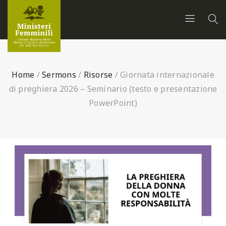
Home
/
Sermons
/
Risorse
/
Giornata internazionale
di preghiera 2026 – Seminario (testo e presentazione
PowerPoint)