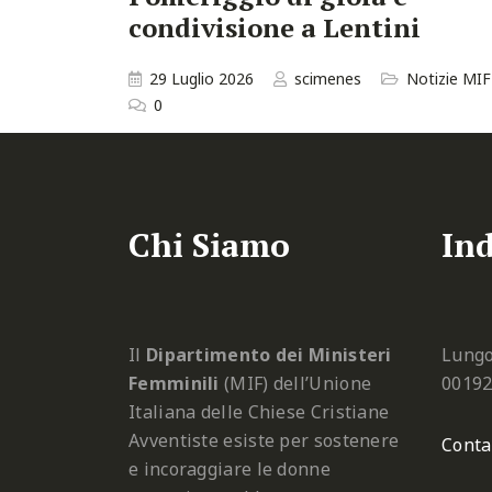
condivisione a Lentini
29 Luglio 2026
scimenes
Notizie MIF
0
Chi Siamo
Ind
Il
Dipartimento dei Ministeri
Lungo
Femminili
(MIF) dell’Unione
0019
Italiana delle Chiese Cristiane
Avventiste esiste per sostenere
Conta
e incoraggiare le donne