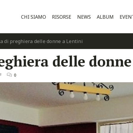
CHI SIAMO
RISORSE
NEWS
ALBUM
EVEN
a di preghiera delle donne a Lentini
eghiera delle donne
F
0