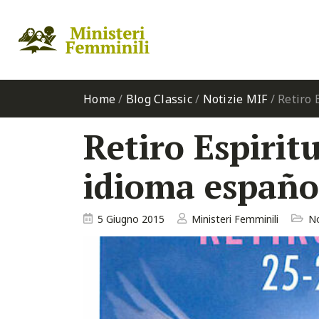
Home
/
Blog Classic
/
Notizie MIF
/
Retiro 
Retiro Espirit
idioma españo
5 Giugno 2015
Ministeri Femminili
No