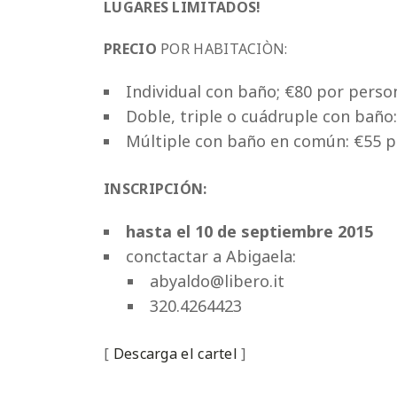
LUGARES LIMITADOS!
PRECIO
POR HABITACIÒN:
Individual con baño; €80 por perso
Doble, triple o cuádruple con baño
Múltiple con baño en común: €55 
INSCRIPCIÓN:
hasta el 10 de septiembre 2015
conctactar a Abigaela:
abyaldo@libero.it
320.4264423
[
Descarga el cartel
]