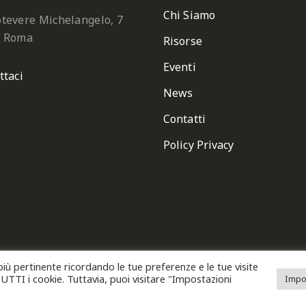
Chi Siamo
tevere Michelangelo, 7
2 Roma
Risorse
Eventi
ttaci
News
Contatti
Policy Privacy
 più pertinente ricordando le tue preferenze e le tue visite
one Italiana Chiese Cristiane Avventiste del Settimo Giorno
 TUTTI i cookie. Tuttavia, puoi visitare "Impostazioni
Impo