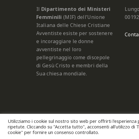
Il
Dipartimento dei Ministeri
Lungo
Femminili
(MIF) dell’Unione
0019
Italiana delle Chiese Cristiane
Avventiste esiste per sostenere
Conta
e incoraggiare le donne
avventiste nel loro
pellegrinaggio come discepole
di Gesù Cristo e membri della
Sua chiesa mondiale.
Utilizziamo i cookie sul nostro sito web per offrirti l'esperienza
Copyright © 2026
Uni
ripetute. Cliccando su "Accetta tutto", acconsenti all'utilizzo di
cookie" per fornire un consenso controllato.