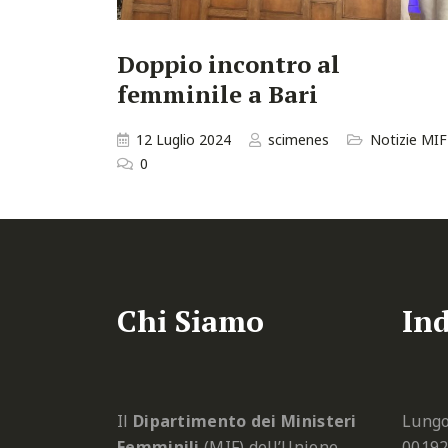
Doppio incontro al
femminile a Bari
12 Luglio 2024
scimenes
Notizie MIF
0
Chi Siamo
Ind
Il
Dipartimento dei Ministeri
Lungo
Femminili
(MIF) dell’Unione
0019