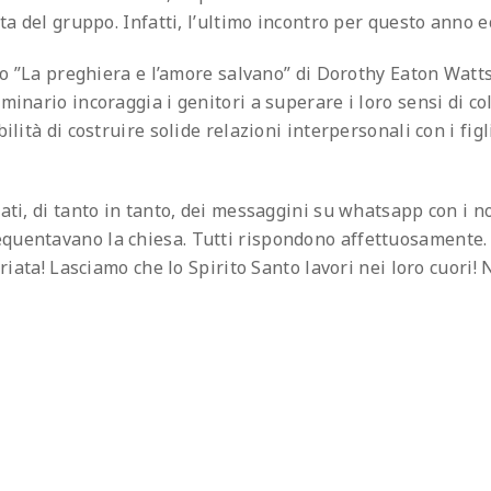
a del gruppo. Infatti, l’ultimo incontro per questo anno ecc
io ”La preghiera e l’amore salvano” di Dorothy Eaton Watts
inario incoraggia i genitori a superare i loro sensi di co
lità di costruire solide relazioni interpersonali con i figli
ti, di tanto in tanto, dei messaggini su whatsapp con i nos
uentavano la chiesa. Tutti rispondono affettuosamente. Il
riata! Lasciamo che lo Spirito Santo lavori nei loro cuori!