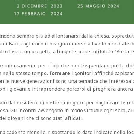
tendono sempre più ad allontanarsi dalla chiesa, soprattut
a di Bari, cogliendo il bisogno emerso a livello mondiale 
to il via a un progetto a lungo termine intitolato “Portare i
re
intensamente per i figli che non frequentano più la chies
 e nello stesso tempo,
formare
i genitori affinché capiscan
con le nuove generazioni sono una tematica che interessa 
n i giovani e intraprendere percorsi di preghiera ancora 
ato dal desiderio di mettersi in gioco per migliorare le rel
hiesa. Gli incontri avvengono in modo virtuale ogni sera, al
i giovani che ci sono stati affidati.
na cadenza mensile, rispettando le date indicate nella loc