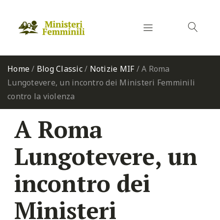
Home
/
Blog Classic
/
Notizie MIF
/
A Roma
Lungotevere, un incontro dei Ministeri Femminili
contro la violenza
A Roma
Lungotevere, un
incontro dei
Ministeri