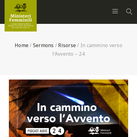
Home
/
Sermons
/
Risorse
/
In cammino verso
l’Avvento – 24