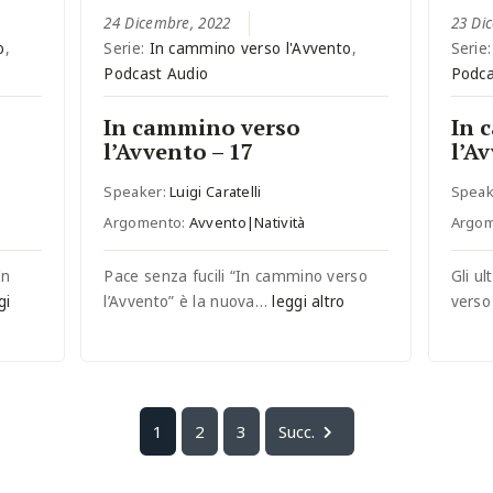
24 Dicembre, 2022
23 Di
o
,
Serie:
In cammino verso l'Avvento
,
Serie
Podcast Audio
Podca
In cammino verso
In 
l’Avvento – 17
l’A
Speaker:
Luigi Caratelli
Speak
Argomento:
Avvento|Natività
Argo
In
Pace senza fucili “In cammino verso
Gli u
gi
l’Avvento” è la nuova…
leggi altro
verso
1
2
3
Succ.