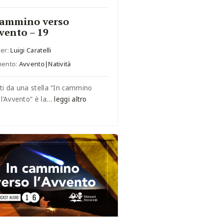
cammino verso
vvento – 19
er:
Luigi Caratelli
mento:
Avvento|Natività
ti da una stella “In cammino
 l’Avvento” è la…
leggi altro