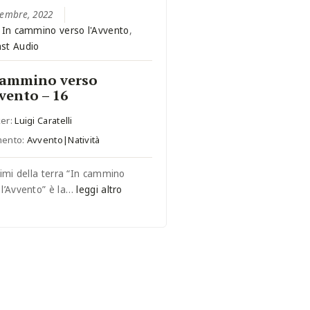
cembre, 2022
:
In cammino verso l'Avvento
,
st Audio
cammino verso
vvento – 16
er:
Luigi Caratelli
mento:
Avvento|Natività
ltimi della terra “In cammino
 l’Avvento” è la…
leggi altro