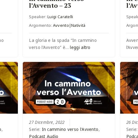
l’Avvento – 23
l’A
Speaker:
Luigi Caratelli
Speak
Argomento:
Avvento|Natività
Argo
no
La gloria e la spada “In cammino
Avven
verso l’Avvento” è…
leggi altro
l’Avv
27 Dicembre, 2022
26 Di
o
,
Serie:
In cammino verso l'Avvento
,
Serie
Podcast Audio
Podca