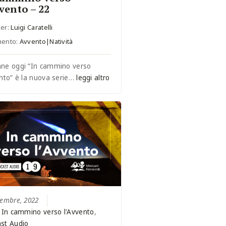
vvento – 22
er:
Luigi Caratelli
mento:
Avvento|Natività
ne oggi “In cammino verso
ento” è la nuova serie…
leggi altro
cembre, 2022
:
In cammino verso l'Avvento
,
st Audio