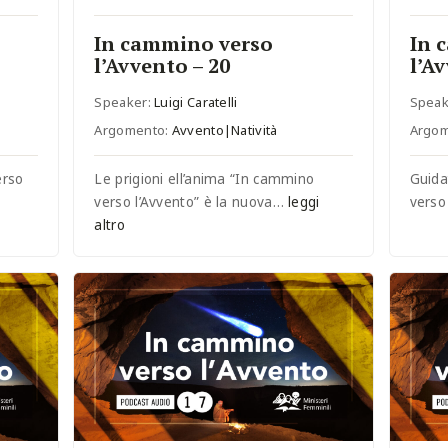
In cammino verso
In 
l’Avvento – 20
l’A
Speaker:
Luigi Caratelli
Speak
Argomento:
Avvento|Natività
Argo
erso
Le prigioni ell’anima “In cammino
Guida
verso l’Avvento” è la nuova…
leggi
verso
altro