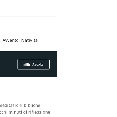
o:
Avvento|Natività
Ascolta
meditazioni bibliche
chi minuti di riflessione