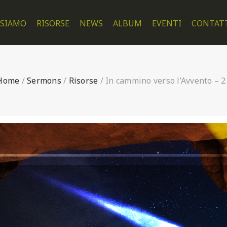
 SIAMO
RISORSE
NEWS
ALBUM
EVENTI
CONTAT
Home
/
Sermons
/
Risorse
/
In cammino verso l’Avvento – 2