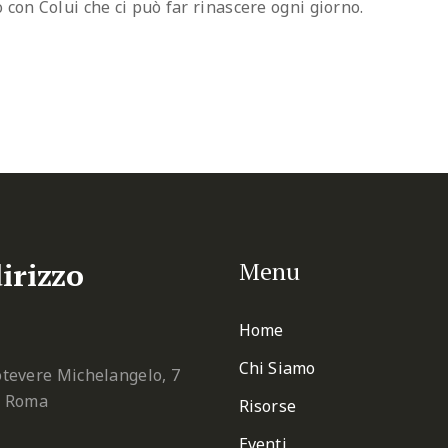
 con Colui che ci può far rinascere ogni giorno.
irizzo
Menu
Home
Chi Siamo
tevere Michelangelo, 7
2 Roma
Risorse
Eventi