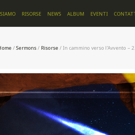
 SIAMO
RISORSE
NEWS
ALBUM
EVENTI
CONTAT
Home
/
Sermons
/
Risorse
/
In cammino verso l’Avvento – 2