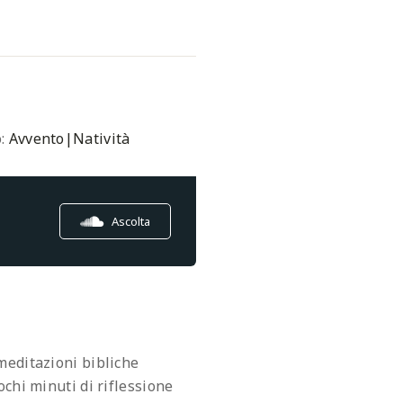
o:
Avvento|Natività
Ascolta
meditazioni bibliche
chi minuti di riflessione