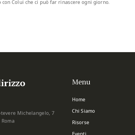
 con Colui che ci può far rinascere ogni giorno.
irizzo
Menu
Home
Chi Siamo
tevere Michelangelo, 7
2 Roma
Risorse
Eventi