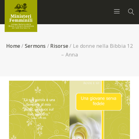
Home
/
Sermons
/
Risorse
/
Le donne nella Bibbia 12
– Anna