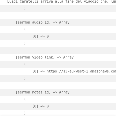
Luigi Caratelli arriva alla fine del viaggio che, lu
        )

    [sermon_audio_id] => Array

        (

            [0] => 0

        )

    [sermon_video_link] => Array

        (

            [0] => https://s3-eu-west-1.amazonaws.co
        )

    [sermon_notes_id] => Array

        (

            [0] => 0

        )
