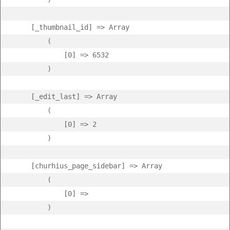
    [_thumbnail_id] => Array

        (

            [0] => 6532

        )

    [_edit_last] => Array

        (

            [0] => 2

        )

    [churhius_page_sidebar] => Array

        (

            [0] =>  

        )
