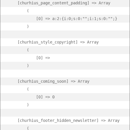
    [churhius_page_content_padding] => Array

        (

            [0] => a:2:{i:0;s:0:"";i:1;s:0:"";}

        )

    [churhius_style_copyright] => Array

        (

            [0] =>  

        )

    [churhius_coming_soon] => Array

        (

            [0] => 0

        )

    [churhius_footer_hidden_newsletter] => Array

        (
