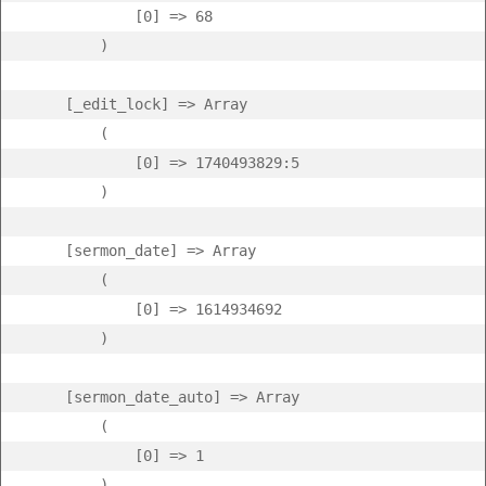
            [0] => 68

        )

    [_edit_lock] => Array

        (

            [0] => 1740493829:5

        )

    [sermon_date] => Array

        (

            [0] => 1614934692

        )

    [sermon_date_auto] => Array

        (

            [0] => 1

        )
