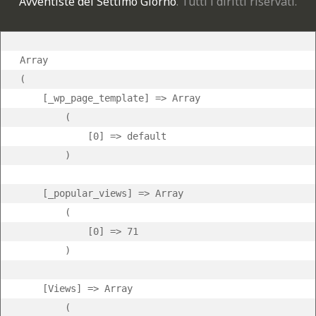
Avventiste del Settimo Giorno
. Tutti i diritti riservati.
Array

(

    [_wp_page_template] => Array

        (

            [0] => default

        )

    [_popular_views] => Array

        (

            [0] => 71

        )

    [Views] => Array

        (
