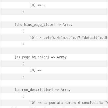
            [0] => 0

        )

    [churhius_page_title] => Array

        (

            [0] => a:4:{s:4:"mode";s:7:"default";s:5
        )

    [rs_page_bg_color] => Array

        (

            [0] => 

        )

    [sermon_description] => Array

        (

            [0] => La puntata numero 6 conclude la “