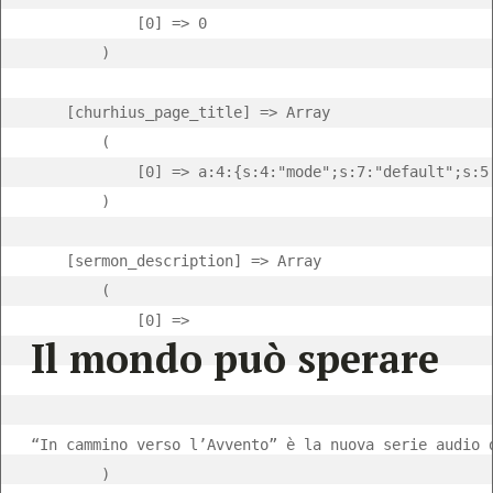
            [0] => 0

        )

    [churhius_page_title] => Array

        (

            [0] => a:4:{s:4:"mode";s:7:"default";s:5
        )

    [sermon_description] => Array

        (

            [0] => 
Il mondo può sperare
“In cammino verso l’Avvento” è la nuova serie audio 
        )
