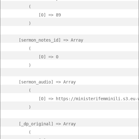
        (

            [0] => 89

        )

    [sermon_notes_id] => Array

        (

            [0] => 0

        )

    [sermon_audio] => Array

        (

            [0] => https://ministerifemminili.s3.eu-
        )

    [_dp_original] => Array

        (
