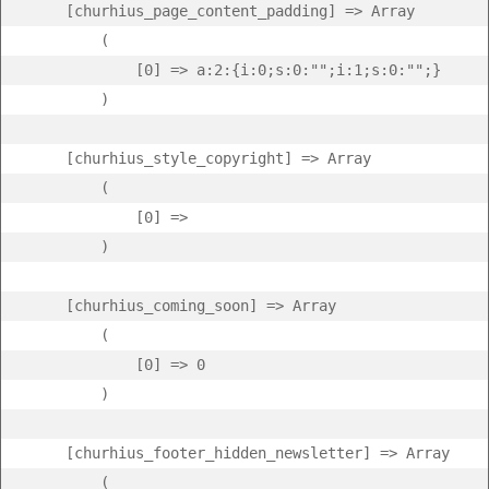
    [churhius_page_content_padding] => Array

        (

            [0] => a:2:{i:0;s:0:"";i:1;s:0:"";}

        )

    [churhius_style_copyright] => Array

        (

            [0] =>  

        )

    [churhius_coming_soon] => Array

        (

            [0] => 0

        )

    [churhius_footer_hidden_newsletter] => Array

        (
