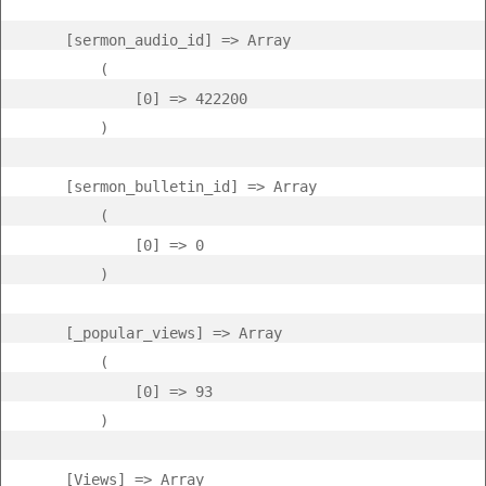
    [sermon_audio_id] => Array

        (

            [0] => 422200

        )

    [sermon_bulletin_id] => Array

        (

            [0] => 0

        )

    [_popular_views] => Array

        (

            [0] => 93

        )

    [Views] => Array
