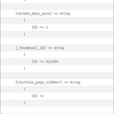
    [sermon_date_auto] => Array

        (

            [0] => 1

        )

    [_thumbnail_id] => Array

        (

            [0] => 422184

        )

    [churhius_page_sidebar] => Array

        (

            [0] =>  

        )
