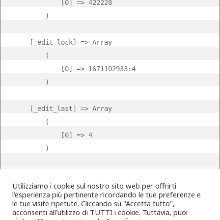
            [0] => 422228

        )

    [_edit_lock] => Array

        (

            [0] => 1671102933:4

        )

    [_edit_last] => Array

        (

            [0] => 4

        )

    [post_content_backup] => Array

Utilizziamo i cookie sul nostro sito web per offrirti
        (

l'esperienza più pertinente ricordando le tue preferenze e
            [0] => Il mondo può sperare

le tue visite ripetute. Cliccando su "Accetta tutto",
acconsenti all'utilizzo di TUTTI i cookie. Tuttavia, puoi
“In cammino verso l’Avvento” è la nuova serie audio 