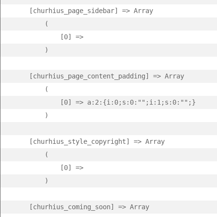
    [churhius_page_sidebar] => Array

        (

            [0] =>  

        )

    [churhius_page_content_padding] => Array

        (

            [0] => a:2:{i:0;s:0:"";i:1;s:0:"";}

        )

    [churhius_style_copyright] => Array

        (

            [0] =>  

        )

    [churhius_coming_soon] => Array
