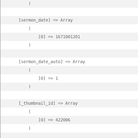
        )

    [sermon_date] => Array

        (

            [0] => 1671001201

        )

    [sermon_date_auto] => Array

        (

            [0] => 1

        )

    [_thumbnail_id] => Array

        (

            [0] => 422006

        )
