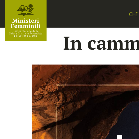
CHI
In cammi