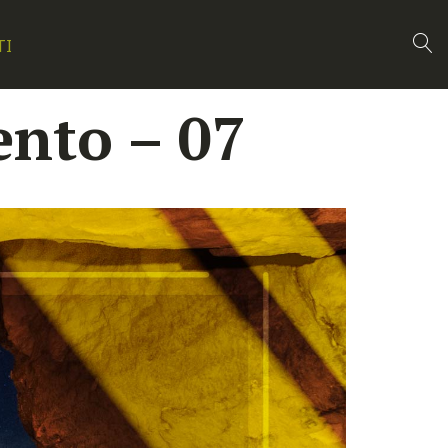
TI
ento – 07