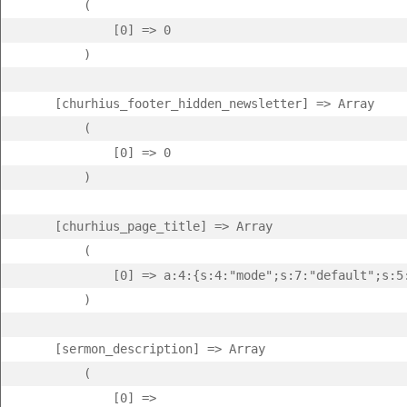
        (

            [0] => 0

        )

    [churhius_footer_hidden_newsletter] => Array

        (

            [0] => 0

        )

    [churhius_page_title] => Array

        (

            [0] => a:4:{s:4:"mode";s:7:"default";s:5
        )

    [sermon_description] => Array

        (

            [0] => 