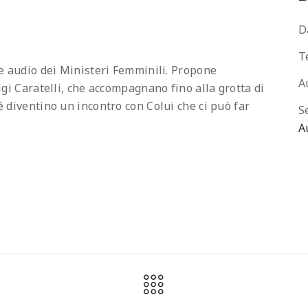
D
T
ie audio dei Ministeri Femminili. Propone
A
igi Caratelli, che accompagnano fino alla grotta di
 diventino un incontro con Colui che ci può far
Se
A