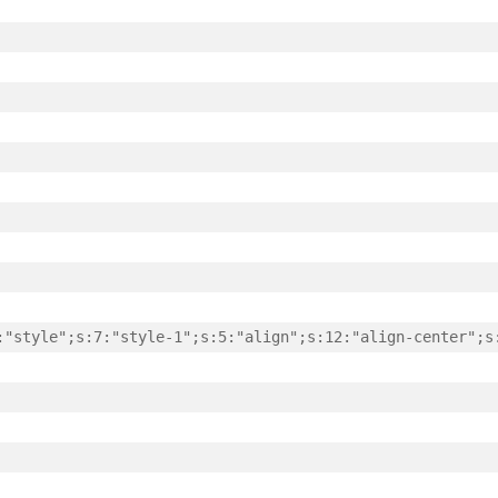
:"style";s:7:"style-1";s:5:"align";s:12:"align-center";s