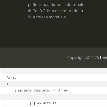
pellegrinaggio come discepole
di Gesù Cristo e membri della
Sua chiesa mondiale.
Copyright © 2026
Uni
Array

(

    [_wp_page_template] => Array

        (

            [0] => default
