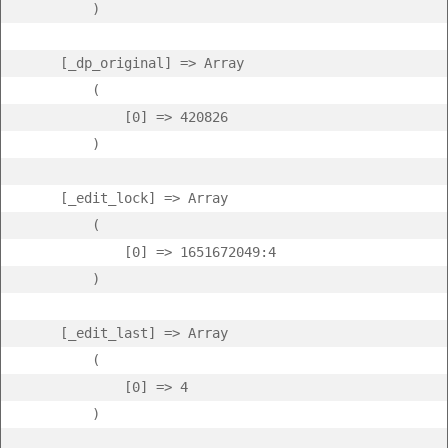
        )

    [_dp_original] => Array

        (

            [0] => 420826

        )

    [_edit_lock] => Array

        (

            [0] => 1651672049:4

        )

    [_edit_last] => Array

        (

            [0] => 4

        )
