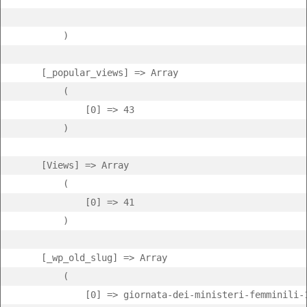
        )

    [_popular_views] => Array

        (

            [0] => 43

        )

    [Views] => Array

        (

            [0] => 41

        )

    [_wp_old_slug] => Array

        (

            [0] => giornata-dei-ministeri-femminili-1