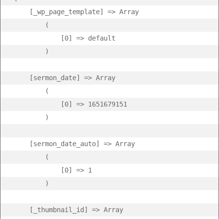
    [_wp_page_template] => Array

        (

            [0] => default

        )

    [sermon_date] => Array

        (

            [0] => 1651679151

        )

    [sermon_date_auto] => Array

        (

            [0] => 1

        )

    [_thumbnail_id] => Array
