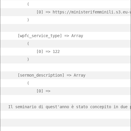
        (

            [0] => https://ministerifemminili.s3.eu-
        )

    [wpfc_service_type] => Array

        (

            [0] => 122

        )

    [sermon_description] => Array

        (

            [0] => 
Il seminario di quest'anno è stato concepito in due 