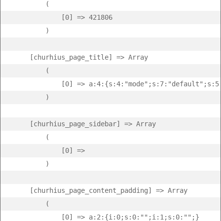
        (

            [0] => 421806

        )

    [churhius_page_title] => Array

        (

            [0] => a:4:{s:4:"mode";s:7:"default";s:5
        )

    [churhius_page_sidebar] => Array

        (

            [0] =>  

        )

    [churhius_page_content_padding] => Array

        (

            [0] => a:2:{i:0;s:0:"";i:1;s:0:"";}
