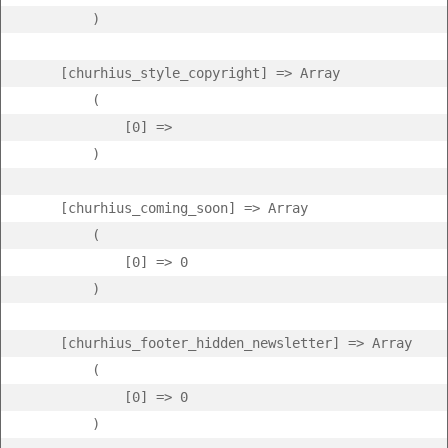
        )

    [churhius_style_copyright] => Array

        (

            [0] =>  

        )

    [churhius_coming_soon] => Array

        (

            [0] => 0

        )

    [churhius_footer_hidden_newsletter] => Array

        (

            [0] => 0

        )
