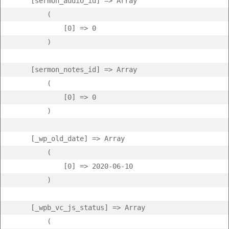
    [sermon_audio_id] => Array

        (

            [0] => 0

        )

    [sermon_notes_id] => Array

        (

            [0] => 0

        )

    [_wp_old_date] => Array

        (

            [0] => 2020-06-10

        )

    [_wpb_vc_js_status] => Array

        (
