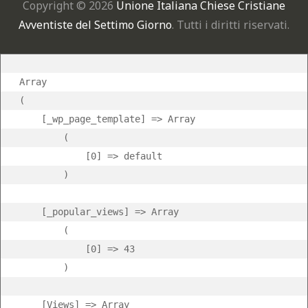
Copyright © 2026
Unione Italiana Chiese Cristiane
Avventiste del Settimo Giorno
. Tutti i diritti riservati.
Array

(

    [_wp_page_template] => Array

        (

            [0] => default

        )

    [_popular_views] => Array

        (

            [0] => 43

        )

    [Views] => Array
