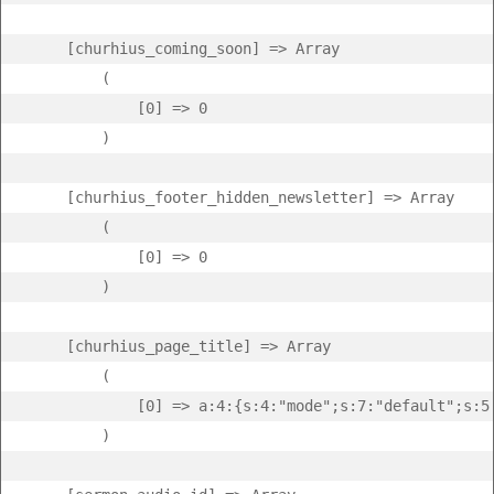
    [churhius_coming_soon] => Array

        (

            [0] => 0

        )

    [churhius_footer_hidden_newsletter] => Array

        (

            [0] => 0

        )

    [churhius_page_title] => Array

        (

            [0] => a:4:{s:4:"mode";s:7:"default";s:5
        )
