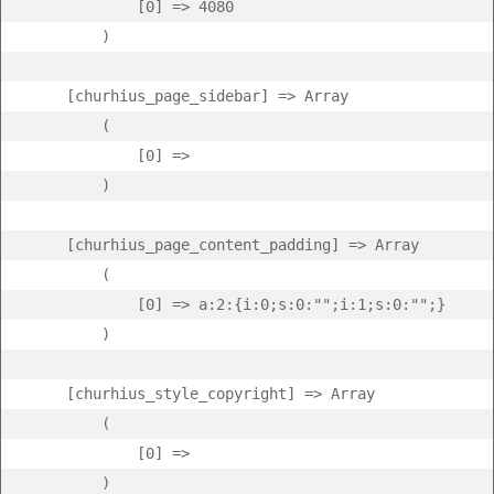
            [0] => 4080

        )

    [churhius_page_sidebar] => Array

        (

            [0] =>  

        )

    [churhius_page_content_padding] => Array

        (

            [0] => a:2:{i:0;s:0:"";i:1;s:0:"";}

        )

    [churhius_style_copyright] => Array

        (

            [0] =>  

        )
