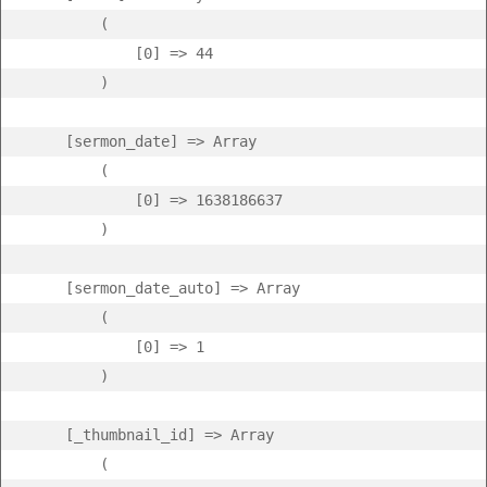
        (

            [0] => 44

        )

    [sermon_date] => Array

        (

            [0] => 1638186637

        )

    [sermon_date_auto] => Array

        (

            [0] => 1

        )

    [_thumbnail_id] => Array

        (
