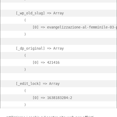
    [_wp_old_slug] => Array

        (

            [0] => evangelizzazione-al-femminile-03-p
        )

    [_dp_original] => Array

        (

            [0] => 421416

        )

    [_edit_lock] => Array

        (

            [0] => 1638183284:2

        )
