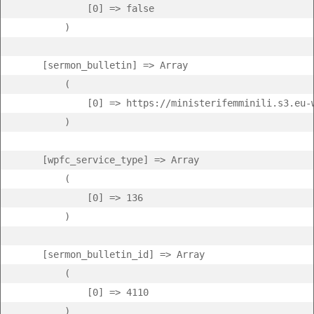
            [0] => false

        )

    [sermon_bulletin] => Array

        (

            [0] => https://ministerifemminili.s3.eu-
        )

    [wpfc_service_type] => Array

        (

            [0] => 136

        )

    [sermon_bulletin_id] => Array

        (

            [0] => 4110

        )
