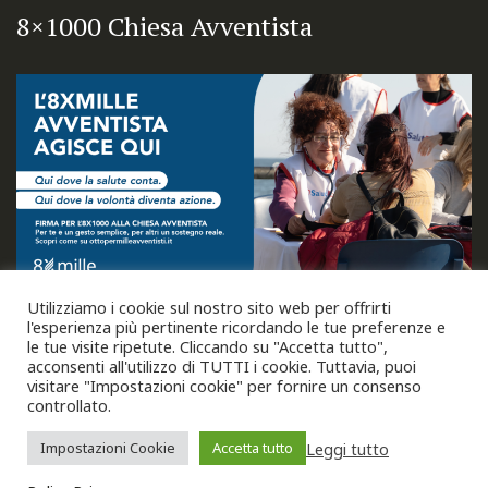
8×1000 Chiesa Avventista
Utilizziamo i cookie sul nostro sito web per offrirti
l'esperienza più pertinente ricordando le tue preferenze e
le tue visite ripetute. Cliccando su "Accetta tutto",
acconsenti all'utilizzo di TUTTI i cookie. Tuttavia, puoi
visitare "Impostazioni cookie" per fornire un consenso
controllato.
Leggi tutto
Impostazioni Cookie
Accetta tutto
Copyright © 2026
Unione Italiana Chiese Cristiane
Avventiste del Settimo Giorno
. Tutti i diritti riservati.