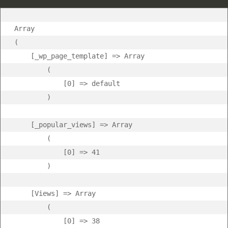
Array

(

    [_wp_page_template] => Array

        (

            [0] => default

        )

    [_popular_views] => Array

        (

            [0] => 41

        )

    [Views] => Array

        (

            [0] => 38
