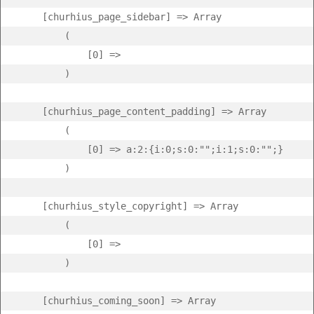
    [churhius_page_sidebar] => Array

        (

            [0] =>  

        )

    [churhius_page_content_padding] => Array

        (

            [0] => a:2:{i:0;s:0:"";i:1;s:0:"";}

        )

    [churhius_style_copyright] => Array

        (

            [0] =>  

        )

    [churhius_coming_soon] => Array
