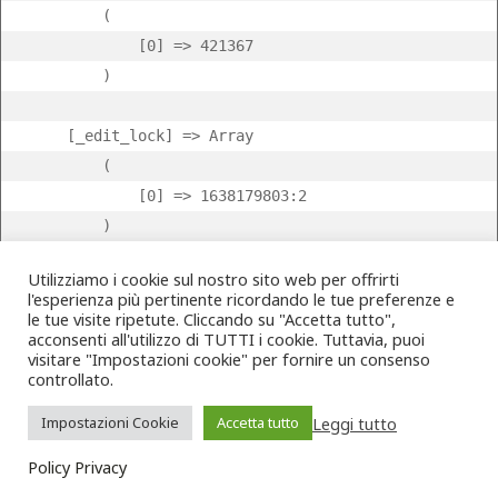
        (

            [0] => 421367

        )

    [_edit_lock] => Array

        (

            [0] => 1638179803:2

        )

Utilizziamo i cookie sul nostro sito web per offrirti
    [_edit_last] => Array

l'esperienza più pertinente ricordando le tue preferenze e
        (

le tue visite ripetute. Cliccando su "Accetta tutto",
acconsenti all'utilizzo di TUTTI i cookie. Tuttavia, puoi
            [0] => 2

visitare "Impostazioni cookie" per fornire un consenso
        )

controllato.
Leggi tutto
Impostazioni Cookie
Accetta tutto
Policy Privacy