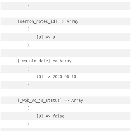
        )

    [sermon_notes_id] => Array

        (

            [0] => 0

        )

    [_wp_old_date] => Array

        (

            [0] => 2020-06-10

        )

    [_wpb_vc_js_status] => Array

        (

            [0] => false

        )
