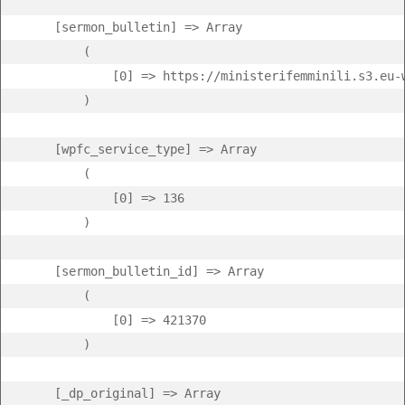
    [sermon_bulletin] => Array

        (

            [0] => https://ministerifemminili.s3.eu-
        )

    [wpfc_service_type] => Array

        (

            [0] => 136

        )

    [sermon_bulletin_id] => Array

        (

            [0] => 421370

        )

    [_dp_original] => Array
