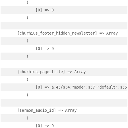
        (

            [0] => 0

        )

    [churhius_footer_hidden_newsletter] => Array

        (

            [0] => 0

        )

    [churhius_page_title] => Array

        (

            [0] => a:4:{s:4:"mode";s:7:"default";s:5
        )

    [sermon_audio_id] => Array

        (

            [0] => 0
