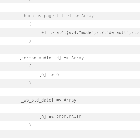
    [churhius_page_title] => Array

        (

            [0] => a:4:{s:4:"mode";s:7:"default";s:5
        )

    [sermon_audio_id] => Array

        (

            [0] => 0

        )

    [_wp_old_date] => Array

        (

            [0] => 2020-06-10

        )
