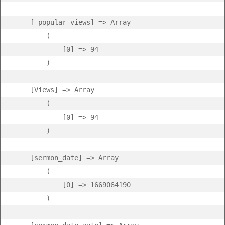
    [_popular_views] => Array

        (

            [0] => 94

        )

    [Views] => Array

        (

            [0] => 94

        )

    [sermon_date] => Array

        (

            [0] => 1669064190

        )
