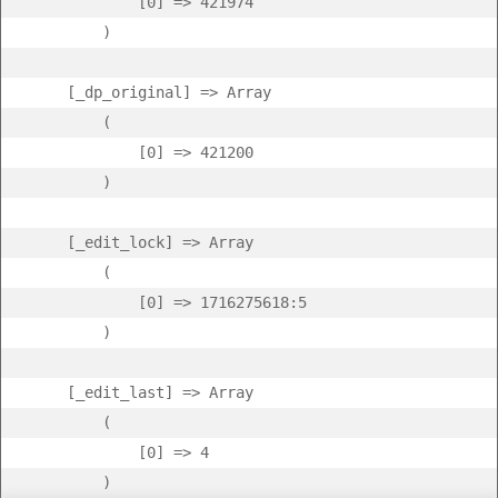
            [0] => 421974

        )

    [_dp_original] => Array

        (

            [0] => 421200

        )

    [_edit_lock] => Array

        (

            [0] => 1716275618:5

        )

    [_edit_last] => Array

        (

            [0] => 4

        )
