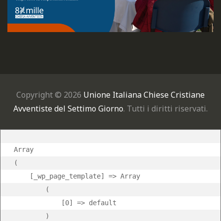
Copyright © 2026
Unione Italiana Chiese Cristiane
Avventiste del Settimo Giorno
. Tutti i diritti riservati.
Array

(

    [_wp_page_template] => Array

        (

            [0] => default

        )
