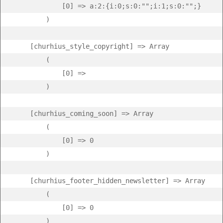
            [0] => a:2:{i:0;s:0:"";i:1;s:0:"";}

        )

    [churhius_style_copyright] => Array

        (

            [0] =>  

        )

    [churhius_coming_soon] => Array

        (

            [0] => 0

        )

    [churhius_footer_hidden_newsletter] => Array

        (

            [0] => 0

        )
