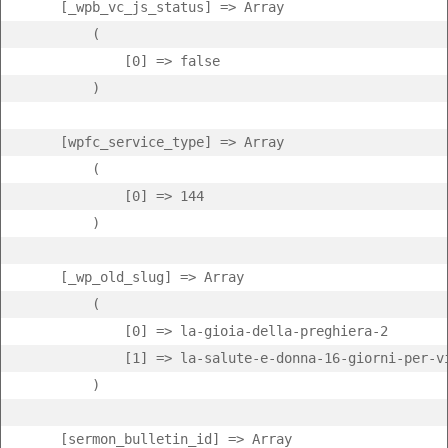
    [_wpb_vc_js_status] => Array

        (

            [0] => false

        )

    [wpfc_service_type] => Array

        (

            [0] => 144

        )

    [_wp_old_slug] => Array

        (

            [0] => la-gioia-della-preghiera-2

            [1] => la-salute-e-donna-16-giorni-per-vi
        )

    [sermon_bulletin_id] => Array
