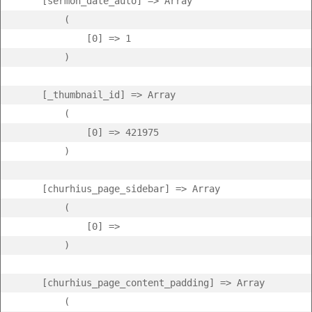
    [sermon_date_auto] => Array

        (

            [0] => 1

        )

    [_thumbnail_id] => Array

        (

            [0] => 421975

        )

    [churhius_page_sidebar] => Array

        (

            [0] =>  

        )

    [churhius_page_content_padding] => Array

        (
