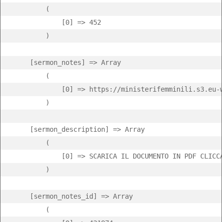
        (

            [0] => 452

        )

    [sermon_notes] => Array

        (

            [0] => https://ministerifemminili.s3.eu-
        )

    [sermon_description] => Array

        (

            [0] => SCARICA IL DOCUMENTO IN PDF CLICCA
        )

    [sermon_notes_id] => Array

        (
