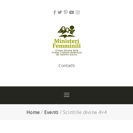
Contatti
Home
/
Eventi
/
Scintille divine 4×4